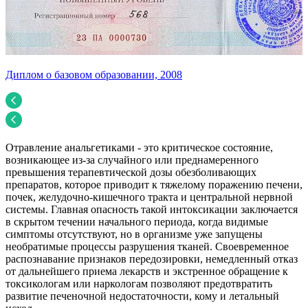
Диплом о базовом образовании, 2008
У
Отравление анальгетиками - это критическое состояние,
возникающее из-за случайного или преднамеренного
превышения терапевтической дозы обезболивающих
препаратов, которое приводит к тяжелому поражению печени,
почек, желудочно-кишечного тракта и центральной нервной
системы. Главная опасность такой интоксикации заключается
в скрытом течении начального периода, когда видимые
симптомы отсутствуют, но в организме уже запущены
необратимые процессы разрушения тканей. Своевременное
распознавание признаков передозировки, немедленный отказ
от дальнейшего приема лекарств и экстренное обращение к
токсикологам или наркологам позволяют предотвратить
развитие печеночной недостаточности, кому и летальный