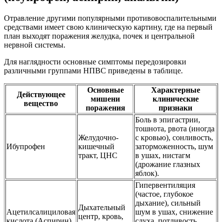
Отравление другими популярными противовоспалительными
средствами имеет свою клиническую картину, где на первый
план выходят поражения желудка, почек и центральной
нервной системы.
Для наглядности основные симптомы передозировки
различными группами НПВС приведены в таблице.
Основные
Характерные
Действующее
мишени
клинические
вещество
поражения
признаки
Боль в эпигастрии,
тошнота, рвота (иногда
Желудочно-
с кровью), сонливость,
Ибупрофен
кишечный
заторможенность, шум
тракт, ЦНС
в ушах, нистагм
(дрожание глазных
яблок).
Гипервентиляция
(частое, глубокое
дыхание), сильный
Дыхательный
Ацетилсалициловая
шум в ушах, снижение
центр, кровь,
кислота (Аспирин)
слуха, потливость,