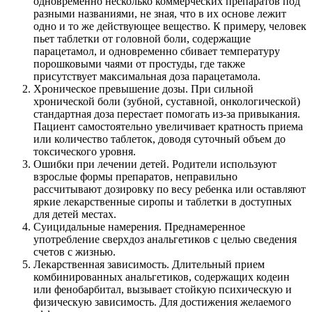
одновременно несколько коммерческих препаратов под
разными названиями, не зная, что в их основе лежит
одно и то же действующее вещество. К примеру, человек
пьет таблетки от головной боли, содержащие
парацетамол, и одновременно сбивает температуру
порошковыми чаями от простуды, где также
присутствует максимальная доза парацетамола.
Хроническое превышение дозы. При сильной
хронической боли (зубной, суставной, онкологической)
стандартная доза перестает помогать из-за привыкания.
Пациент самостоятельно увеличивает кратность приема
или количество таблеток, доводя суточный объем до
токсического уровня.
Ошибки при лечении детей. Родители используют
взрослые формы препаратов, неправильно
рассчитывают дозировку по весу ребенка или оставляют
яркие лекарственные сиропы и таблетки в доступных
для детей местах.
Суицидальные намерения. Преднамеренное
употребление сверхдоз анальгетиков с целью сведения
счетов с жизнью.
Лекарственная зависимость. Длительный прием
комбинированных анальгетиков, содержащих кодеин
или фенобарбитал, вызывает стойкую психическую и
физическую зависимость. Для достижения желаемого