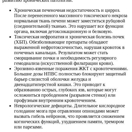
развитию хронических патологий.
Хроническая печеночная недостаточность и цирроз.
После перенесенного массивного токсического некроза
нормальная ткань печени может заместиться рубцовой
(соединительной) тканью. Это нарушает все функции
органа, включая детоксикационную и белковую.
Токсическая нефропатия и хроническая болезнь почек
(ХБП). Обезболивающие препараты обладают
выраженной нефротоксичностью, нарушая кровоток в
почечных канальцах. Результатом может стать
сморщивание почки и необходимость регулярного
гемодиализа (искусственной фильтрации крови).
Эрозивно-язвенные поражения ЖКТ с кровотечениями.
Большие дозы НПВС полностью блокируют защитный
барьер слизистой оболочки желудка и
двенадцатиперстной кишки. Это приводит к
образованию острых, глубоких язв, которые могут
осложниться прободением (разрывом стенки) или
профузным внутренним кровотечением.
Неврологические дефициты. Длительное кислородное
голодание мозга при отравлении опиоидами может
вызвать гибель нейронов, что проявляется снижением
когнических функций, ухудшением памяти, тремором
или парезами.