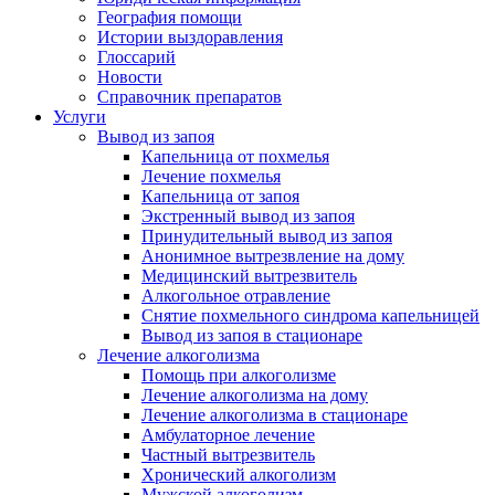
География помощи
Истории выздоравления
Глоссарий
Новости
Справочник препаратов
Услуги
Вывод из запоя
Капельница от похмелья
Лечение похмелья
Капельница от запоя
Экстренный вывод из запоя
Принудительный вывод из запоя
Анонимное вытрезвление на дому
Медицинский вытрезвитель
Алкогольное отравление
Снятие похмельного синдрома капельницей
Вывод из запоя в стационаре
Лечение алкоголизма
Помощь при алкоголизме
Лечение алкоголизма на дому
Лечение алкоголизма в стационаре
Амбулаторное лечение
Частный вытрезвитель
Хронический алкоголизм
Мужской алкоголизм