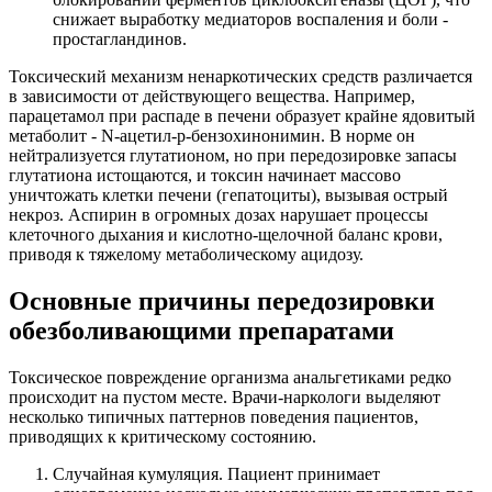
снижает выработку медиаторов воспаления и боли -
простагландинов.
Токсический механизм ненаркотических средств различается
в зависимости от действующего вещества. Например,
парацетамол при распаде в печени образует крайне ядовитый
метаболит - N-ацетил-p-бензохинонимин. В норме он
нейтрализуется глутатионом, но при передозировке запасы
глутатиона истощаются, и токсин начинает массово
уничтожать клетки печени (гепатоциты), вызывая острый
некроз. Аспирин в огромных дозах нарушает процессы
клеточного дыхания и кислотно-щелочной баланс крови,
приводя к тяжелому метаболическому ацидозу.
Основные причины передозировки
обезболивающими препаратами
Токсическое повреждение организма анальгетиками редко
происходит на пустом месте. Врачи-наркологи выделяют
несколько типичных паттернов поведения пациентов,
приводящих к критическому состоянию.
Случайная кумуляция. Пациент принимает