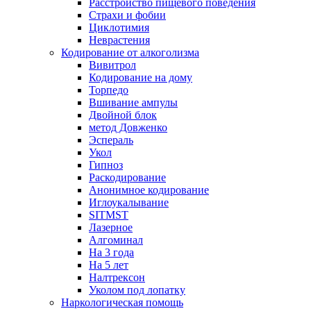
Расстройство пищевого поведения
Cтрахи и фобии
Циклотимия
Неврастения
Кодирование от алкоголизма
Вивитрол
Кодирование на дому
Торпедо
Вшивание ампулы
Двойной блок
метод Довженко
Эспераль
Укол
Гипноз
Раскодирование
Анонимное кодирование
Иглоукалывание
SITMST
Лазерное
Алгоминал
На 3 года
На 5 лет
Налтрексон
Уколом под лопатку
Наркологическая помощь