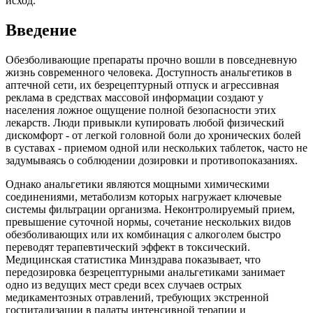
исход.
Введение
Обезболивающие препараты прочно вошли в повседневную
жизнь современного человека. Доступность анальгетиков в
аптечной сети, их безрецептурный отпуск и агрессивная
реклама в средствах массовой информации создают у
населения ложное ощущение полной безопасности этих
лекарств. Люди привыкли купировать любой физический
дискомфорт - от легкой головной боли до хронических болей
в суставах - приемом одной или нескольких таблеток, часто не
задумываясь о соблюдении дозировки и противопоказаниях.
Однако анальгетики являются мощными химическими
соединениями, метаболизм которых нагружает ключевые
системы фильтрации организма. Неконтролируемый прием,
превышение суточной нормы, сочетание нескольких видов
обезболивающих или их комбинация с алкоголем быстро
переводят терапевтический эффект в токсический.
Медицинская статистика Минздрава показывает, что
передозировка безрецептурными анальгетиками занимает
одно из ведущих мест среди всех случаев острых
медикаментозных отравлений, требующих экстренной
госпитализации в палаты интенсивной терапии и