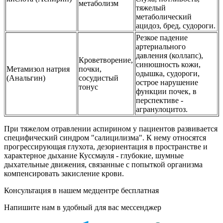
метаболизм
тяжелый
метаболический
ацидоз, бред, судороги.
Резкое падение
артериального
давления (коллапс),
Кроветворение,
синюшность кожи,
Метамизол натрия
почки,
одышка, судороги,
(Анальгин)
сосудистый
острое нарушение
тонус
функции почек, в
перспективе -
агранулоцитоз.
При тяжелом отравлении аспирином у пациентов развивается
специфический синдром "салицилизма". К нему относятся
прогрессирующая глухота, дезориентация в пространстве и
характерное дыхание Куссмауля - глубокие, шумные
дыхательные движения, связанные с попыткой организма
компенсировать закисление крови.
Консультация в нашем медцентре
бесплатная
Напишите нам в удобный для вас мессенджер