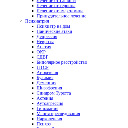
Лечение от Гашиша
Лечение от героина
Лечение от амфетамина
Принудительное лечение
Психиатрия
Психиатр на дом
Панические атаки
Депрессия
Неврозы
Апатия
ОКР
СДВГ
Биполярное расстройство
ПТСР
Анорексия
Булимия
Деменция
Шизофрения
Синдром Туретта
Астения
Аутоагрессия
Гипомания
Мания преследования
Нарколепсия
Психоз