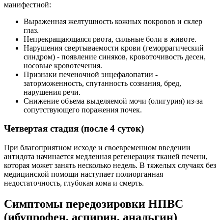
манифестной:
Выраженная желтушность кожных покровов и склер
глаз.
Непрекращающаяся рвота, сильные боли в животе.
Нарушения свертываемости крови (геморрагический
синдром) - появление синяков, кровоточивость десен,
носовые кровотечения.
Признаки печеночной энцефалопатии -
заторможенность, спутанность сознания, бред,
нарушения речи.
Снижение объема выделяемой мочи (олигурия) из-за
сопутствующего поражения почек.
Четвертая стадия (после 4 суток)
При благоприятном исходе и своевременном введении
антидота начинается медленная регенерация тканей печени,
которая может занять несколько недель. В тяжелых случаях без
медицинской помощи наступает полиорганная
недостаточность, глубокая кома и смерть.
Симптомы передозировки НПВС
(ибупрофен, аспирин, анальгин)