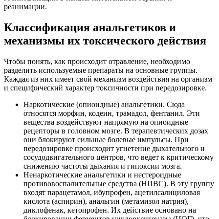
реанимации.
Классификация анальгетиков и
механизмы их токсического действия
Чтобы понять, как происходит отравление, необходимо
разделить используемые препараты на основные группы.
Каждая из них имеет свой механизм воздействия на организм
и специфический характер токсичности при передозировке.
Наркотические (опиоидные) анальгетики. Сюда
относятся морфин, кодеин, трамадол, фентанил. Эти
вещества воздействуют напрямую на опиоидные
рецепторы в головном мозге. В терапевтических дозах
они блокируют сильные болевые импульсы. При
передозировке происходит угнетение дыхательного и
сосудодвигательного центров, что ведет к критическому
снижению частоты дыхания и гипоксии мозга.
Ненаркотические анальгетики и нестероидные
противовоспалительные средства (НПВС). В эту группу
входят парацетамол, ибупрофен, ацетилсалициловая
кислота (аспирин), анальгин (метамизол натрия),
диклофенак, кетопрофен. Их действие основано на
блокировании ферментов циклооксигеназы (ЦОГ), что