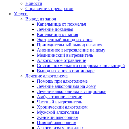
Новости
Справочник препаратов
Услуги
Вывод из запоя
Капельница от похмелья
Лечение похмелья
Капельница от запоя
Экстренный вывод из запоя
Принудительный вывод из запоя
Анонимное вытрезвление на дому
Медицинский вытрезвитель
Алкогольное отравление
Снятие похмельного синдрома капельницей
Вывод из запоя в стационаре
Лечение алкоголизма
Помощь при алкоголизме
Лечение алкоголизма на дому
Лечение алкоголизма в стационаре
Амбулаторное лечение
Частный вытрезвитель
Хронический алкоголизм
Мужской алкоголизм
Женский алкоголизм
Пивной алкоголизм
Алкоголизм у пожилых