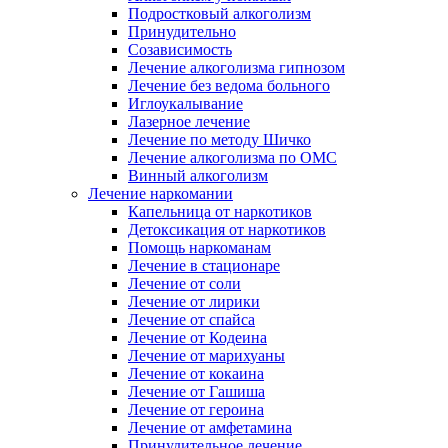
Подростковый алкоголизм
Принудительно
Созависимость
Лечение алкоголизма гипнозом
Лечение без ведома больного
Иглоукалывание
Лазерное лечение
Лечение по методу Шичко
Лечение алкоголизма по ОМС
Винный алкоголизм
Лечение наркомании
Капельница от наркотиков
Детоксикация от наркотиков
Помощь наркоманам
Лечение в стационаре
Лечение от соли
Лечение от лирики
Лечение от спайса
Лечение от Кодеина
Лечение от марихуаны
Лечение от кокаина
Лечение от Гашиша
Лечение от героина
Лечение от амфетамина
Принудительное лечение