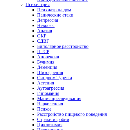
Психиатрия
Психиатр на дом
Панические атаки
Депрессия
Неврозы
Апатия
ОКР
СДВГ
Биполярное расстройство
ПТСР
Анорексия
Булимия
Деменция
Шизофрения
Синдром Туретта
Астения
Аутоагрессия
Гипомания
Мания преследования
Нарколепсия
Психоз
Расстройство пищевого поведения
Cтрахи и фобии
Циклотимия
Неврастения